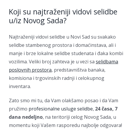
Koji su najtraženiji vidovi selidbe
u/iz Novog Sada?
Najtraženiji vidovi selidbe u Novi Sad su svakako
selidbe stambenog prostora i domaćinstava, ali i
manje i brze lokalne selidbe studenata i đaka kombi
vozilima. Veliki broj zahteva je u vezi sa
selidbama
poslovnih prostora
, predstavništva banaka,
komisiona i trgovinskih radnji i celokupnog
inventara.
Zato smo mi tu, da Vam olakšamo posao i da Vam
pružimo
profesionalne usluge selidbe
,
24 časa, 7
dana nedeljno
, na teritoriji celog Novog Sada, u
momentu koji Vašem rasporedu najbolje odgovara!